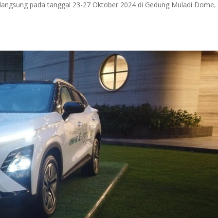
rlangsung pada tanggal 23-27 Oktober 2024 di Gedung Muladi Dome,