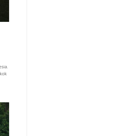
esia.
gkok