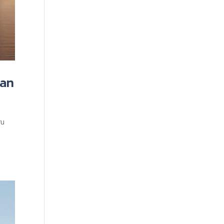
nan
ru