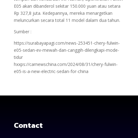
E05 akan dibanderol sekitar 150.000 yuan atau setara
Rp 327,8 juta. Kedepannya, mereka menargetkan
meluncurkan secara total 11 model dalam dua tahun.
Sumber :
https://surabayapagi.com/news-253451-chery-fulwin-
e05-sedan-ev-mewah-dan-canggih-dilengkapi-mode-
tidur
hxxps://carnewschina.com/2024/08/31/chery-fulwin-
e05-is-a-new-electric-sedan-for-china
Contact