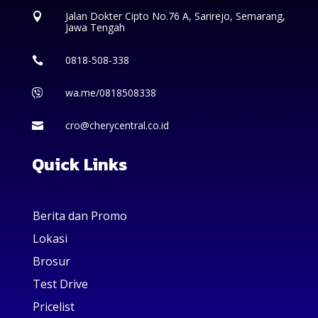
Jalan Dokter Cipto No.76 A, Sarirejo, Semarang,

Jawa Tengah
0818-508-338

wa.me/0818508338

cro@cherycentral.co.id

Quick Links
Berita dan Promo
Lokasi
Brosur
Test Drive
Pricelist