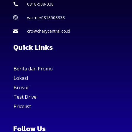
0818-508-338

wa.me/0818508338

cro@cherycentral.co.id

Quick Links
Berita dan Promo
Lokasi
Brosur
Test Drive
Pricelist
Follow Us