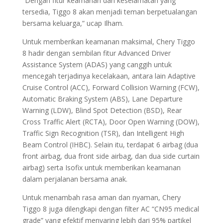
“Dengan fitur keamanan dan keselamatan yang
tersedia, Tiggo 8 akan menjadi teman berpetualangan
bersama keluarga,” ucap Ilham.
Untuk memberikan keamanan maksimal, Chery Tiggo
8 hadir dengan sembilan fitur Advanced Driver
Assistance System (ADAS) yang canggih untuk
mencegah terjadinya kecelakaan, antara lain Adaptive
Cruise Control (ACC), Forward Collision Warning (FCW),
Automatic Braking System (ABS), Lane Departure
Warning (LDW), Blind Spot Detection (BSD), Rear
Cross Traffic Alert (RCTA), Door Open Warning (DOW),
Traffic Sign Recognition (TSR), dan Intelligent High
Beam Control (IHBC). Selain itu, terdapat 6 airbag (dua
front airbag, dua front side airbag, dan dua side curtain
airbag) serta Isofix untuk memberikan keamanan
dalam perjalanan bersama anak.
Untuk menambah rasa aman dan nyaman, Chery
Tiggo 8 juga dilengkapi dengan filter AC “CN95 medical
grade” yang efektif menyaring lebih dari 95% partikel