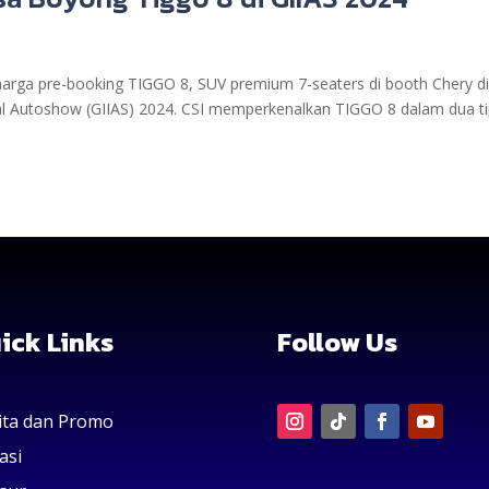
rga pre-booking TIGGO 8, SUV premium 7-seaters di booth Chery di
nal Autoshow (GIIAS) 2024. CSI memperkenalkan TIGGO 8 dalam dua ti
ick Links
Follow Us
ita dan Promo
asi