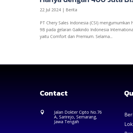
22 Jul 2024
|
Berita
PT Chery Sales Indonesia (CSI) mengumumkan ha
9B pada gelaran Gaikindo Indonesia Internatio
yaitu Comfort dan Premium. Selama...
Contact
Qu
Jalan Dokter Cipto No.76

Ber
A, Sarirejo, Semarang,
Jawa Tengah
Lok