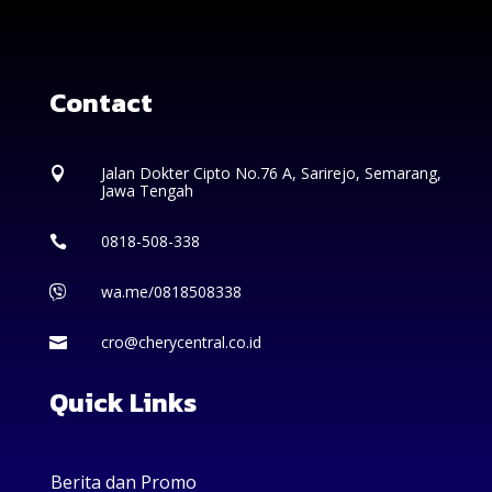
Contact
Jalan Dokter Cipto No.76 A, Sarirejo, Semarang,

Jawa Tengah
0818-508-338

wa.me/0818508338

cro@cherycentral.co.id

Quick Links
Berita dan Promo