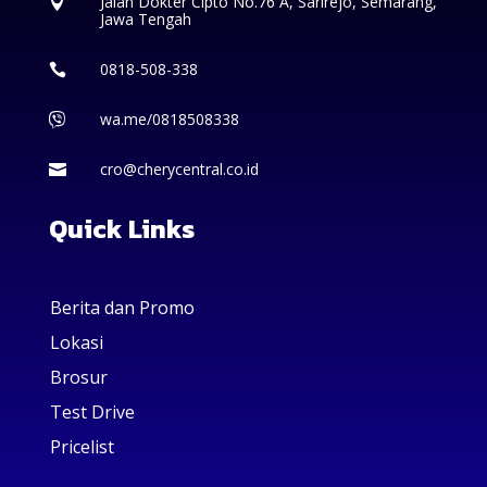
Jalan Dokter Cipto No.76 A, Sarirejo, Semarang,

Jawa Tengah
0818-508-338

wa.me/0818508338

cro@cherycentral.co.id

Quick Links
Berita dan Promo
Lokasi
Brosur
Test Drive
Pricelist