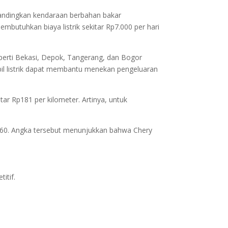
ibandingkan kendaraan berbahan bakar
membutuhkan biaya listrik sekitar Rp7.000 per hari
eperti Bekasi, Depok, Tangerang, dan Bogor
obil listrik dapat membantu menekan pengeluaran
tar Rp181 per kilometer. Artinya, untuk
10.860. Angka tersebut menunjukkan bahwa Chery
itif.