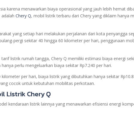
nesia karena menawarkan biaya operasional yang jauh lebih hemat d
n adalah
Chery Q
, mobil listrik terbaru dari Chery yang diklaim hanya 
syarakat yang setiap hari melakukan perjalanan dari kota penyangga s
pulang-pergi sekitar 40 hingga 60 kilometer per hari, penggunaan m
if listrik rumah tangga, Chery Q memiliki estimasi biaya energi seki
 hanya perlu mengeluarkan biaya sekitar Rp7.240 per hari.
0 kilometer per hari, biaya listrik yang dibutuhkan hanya sekitar Rp
t yang cocok untuk kebutuhan mobilitas perkotaan.
l Listrik Chery Q
del kendaraan listrik lainnya yang menawarkan efisiensi energi kompet