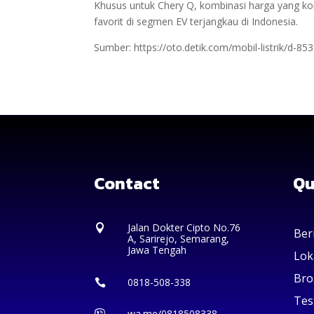
Khusus untuk Chery Q, kombinasi harga yang kom
favorit di segmen EV terjangkau di Indonesia.
Sumber: https://oto.detik.com/mobil-listrik/d-853
Contact
Qu
Jalan Dokter Cipto No.76

Ber
A, Sarirejo, Semarang,
Jawa Tengah
Lok
Bro
0818-508-338

Tes
wa.me/0818508338