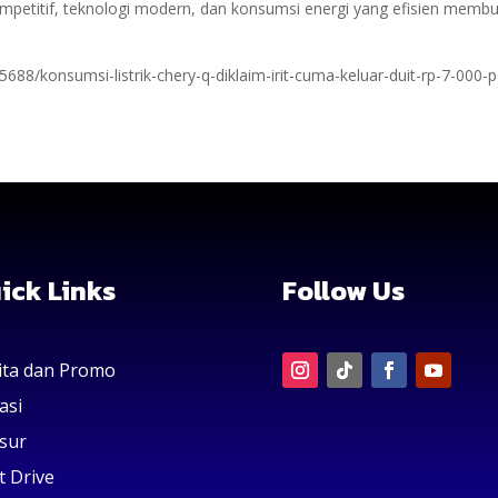
petitif, teknologi modern, dan konsumsi energi yang efisien membuat
5688/konsumsi-listrik-chery-q-diklaim-irit-cuma-keluar-duit-rp-7-000-p
ick Links
Follow Us
ita dan Promo
asi
sur
t Drive