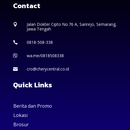
Contact
Jalan Dokter Cipto No.76 A, Sarirejo, Semarang,

Jawa Tengah
0818-508-338

wa.me/0818508338

cro@cherycentral.co.id

Quick Links
Berita dan Promo
Lokasi
Brosur