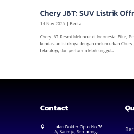
Chery J6T: SUV Listrik Off
14 Nov 2025
|
Berita
Chery J6T Resmi Meluncur di Indonesia: Fitur, 
kendaraan listriknya dengan meluncurkan Chery J
teknologi, dan performa lebih unggul...
Contact
Qu
Jalan Dokter Cipto No.76

Ber
A, Sarirejo, Semarang,