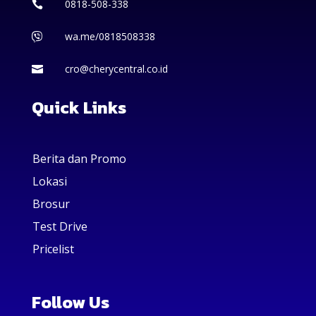
0818-508-338

wa.me/0818508338

cro@cherycentral.co.id

Quick Links
Berita dan Promo
Lokasi
Brosur
Test Drive
Pricelist
Follow Us