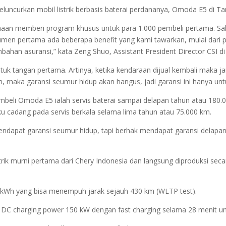
eluncurkan mobil listrik berbasis baterai perdananya, Omoda E5 di Tan
haan memberi program khusus untuk para 1.000 pembeli pertama. Sal
onsumen pertama ada beberapa benefit yang kami tawarkan, mulai dari p
han asuransi,” kata Zeng Shuo, Assistant President Director CSI di J
ntuk tangan pertama. Artinya, ketika kendaraan dijual kembali maka 
n, maka garansi seumur hidup akan hangus, jadi garansi ini hanya un
mbeli Omoda E5 ialah servis baterai sampai delapan tahun atau 18
uku cadang pada servis berkala selama lima tahun atau 75.000 km.
ndapat garansi seumur hidup, tapi berhak mendapat garansi delapan
ik murni pertama dari Chery Indonesia dan langsung diproduksi secara
,06 kWh yang bisa menempuh jarak sejauh 430 km (WLTP test).
x DC charging power 150 kW dengan fast charging selama 28 menit un