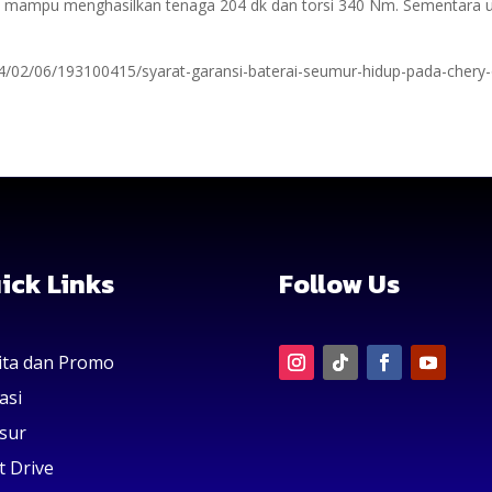
im mampu menghasilkan tenaga 204 dk dan torsi 340 Nm. Sementara u
4/02/06/193100415/syarat-garansi-baterai-seumur-hidup-pada-cher
ick Links
Follow Us
ita dan Promo
asi
sur
t Drive