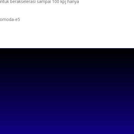
ntuk berakselerasi sampai 100 kpj hanya
y-omoda-e5