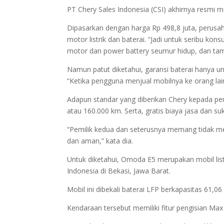
PT Chery Sales Indonesia (CSI) akhirnya resmi m
Dipasarkan dengan harga Rp 498,8 juta, perusa
motor listrik dan baterai. “Jadi untuk seribu k
motor dan power battery seumur hidup, dan tamba
Namun patut diketahui, garansi baterai hanya u
“Ketika pengguna menjual mobilnya ke orang lai
Adapun standar yang diberikan Chery kepada pe
atau 160.000 km. Serta, gratis biaya jasa dan s
“Pemilik kedua dan seterusnya memang tidak me
dan aman,” kata dia.
Untuk diketahui, Omoda E5 merupakan mobil listr
Indonesia di Bekasi, Jawa Barat.
Mobil ini dibekali baterai LFP berkapasitas 61
Kendaraan tersebut memiliki fitur pengisian Ma