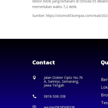
Motor listrik yang tertanam di Omoda E5 dikla
memerlukan waktu 7,2 detik.
Sumber: https://otomotif.kompas.com/read/202
Contact
Qu
Jalan Dokter Cipto No.76

Ber
A, Sarirejo, Semarang,
Jawa Tengah
Lok
Bro
0818-508-338

Tes
wa.me/0818508338
