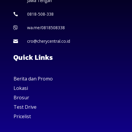
Jawa Tengah
0818-508-338

wa.me/0818508338

cro@cherycentral.co.id

Quick Links
Berita dan Promo
Lokasi
Brosur
Test Drive
Pricelist