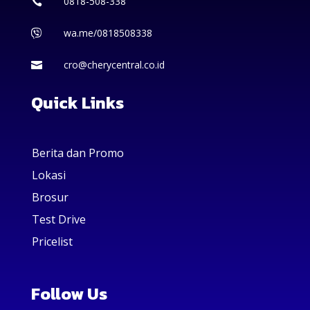
0818-508-338

wa.me/0818508338

cro@cherycentral.co.id

Quick Links
Berita dan Promo
Lokasi
Brosur
Test Drive
Pricelist
Follow Us