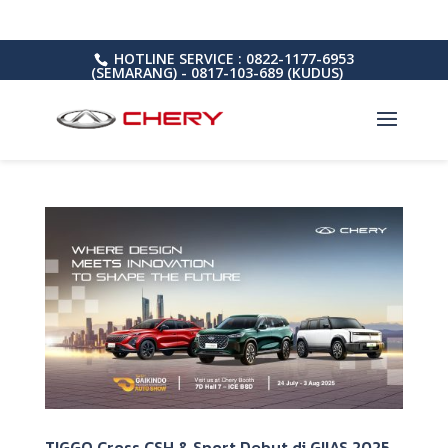
HOTLINE SERVICE : 0822-1177-6953
(SEMARANG) - 0817-103-689 (KUDUS)
TIGGO Cross CSH & Sport Debut di GIIAS 2025