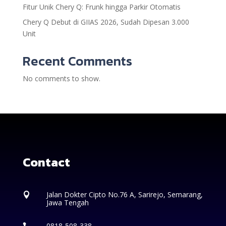
Fitur Unik Chery Q: Frunk hingga Parkir Otomatis
Chery Q Debut di GIIAS 2026, Sudah Dipesan 3.000
Unit
Recent Comments
No comments to show.
Contact
Jalan Dokter Cipto No.76 A, Sarirejo, Semarang,

Jawa Tengah
0818-508-338
