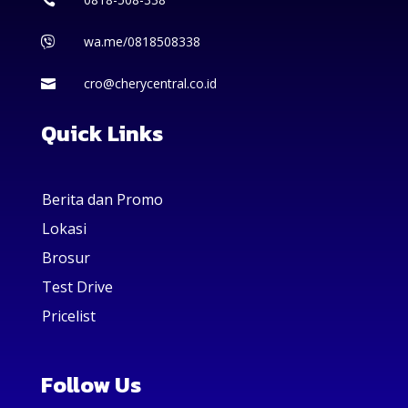
wa.me/0818508338

cro@cherycentral.co.id

Quick Links
Berita dan Promo
Lokasi
Brosur
Test Drive
Pricelist
Follow Us