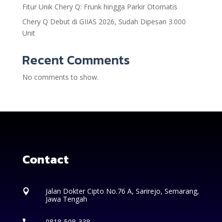
Fitur Unik Chery Q: Frunk hingga Parkir Otomatis
Chery Q Debut di GIIAS 2026, Sudah Dipesan 3.000
Unit
Recent Comments
No comments to show.
Contact
Jalan Dokter Cipto No.76 A, Sarirejo, Semarang,

Jawa Tengah
0818-508-338
