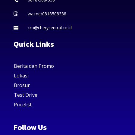
wa.me/0818508338

cro@cherycentral.co.id

Quick Links
Berita dan Promo
Lokasi
Brosur
Test Drive
Pricelist
Follow Us