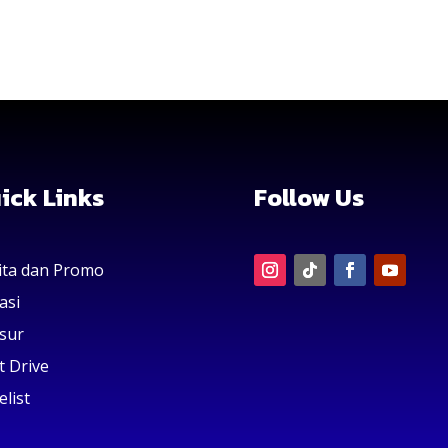
ick Links
Follow Us
ita dan Promo
asi
sur
t Drive
elist