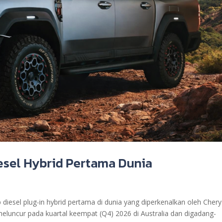
iesel Hybrid Pertama Dunia
diesel plug-in hybrid pertama di dunia yang diperkenalkan oleh Chery
meluncur pada kuartal keempat (Q4) 2026 di Australia dan digadang-