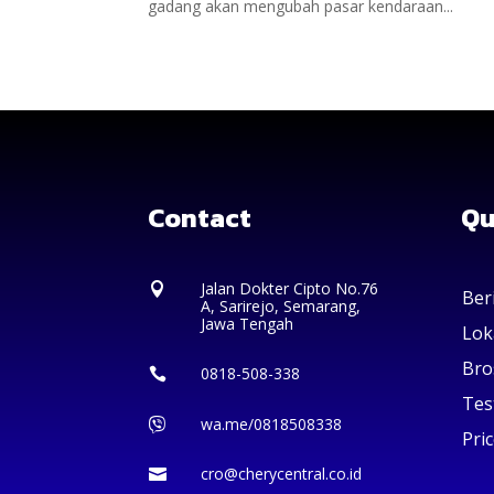
gadang akan mengubah pasar kendaraan...
Contact
Qu
Jalan Dokter Cipto No.76

Ber
A, Sarirejo, Semarang,
Jawa Tengah
Lok
Bro
0818-508-338

Tes
wa.me/0818508338

Pric
cro@cherycentral.co.id
