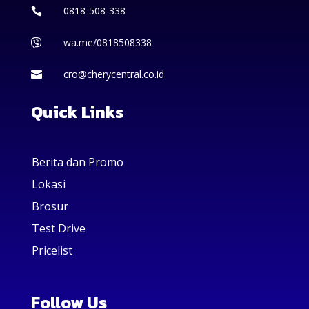
0818-508-338

wa.me/0818508338

cro@cherycentral.co.id

Quick Links
Berita dan Promo
Lokasi
Brosur
Test Drive
Pricelist
Follow Us