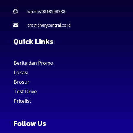
wa.me/0818508338

cro@cherycentral.co.id

Quick Links
Berita dan Promo
Lokasi
Brosur
Test Drive
Pricelist
Follow Us