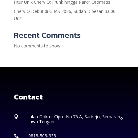
Fitur Unik Chery Q: Frunk hingga Parkir Otomatis
Chery Q Debut di GIIAS 2026, Sudah Dipesan 3.000
Unit
Recent Comments
No comments to show.
Contact
Jalan Dokter Cipto No.76 A, Sarirejo, Semarang,

Jawa Tengah
0818-508-338
