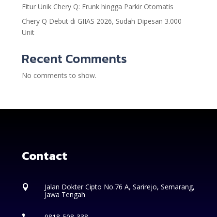
Fitur Unik Chery Q: Frunk hingga Parkir Otomatis
Chery Q Debut di GIIAS 2026, Sudah Dipesan 3.000
Unit
Recent Comments
No comments to show.
Contact
Jalan Dokter Cipto No.76 A, Sarirejo, Semarang,

Jawa Tengah
0818-508-338
