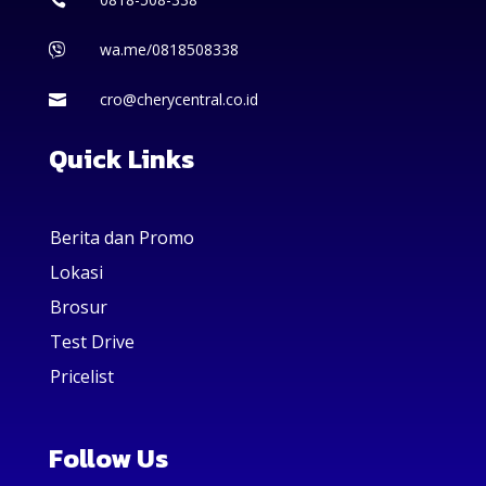
wa.me/0818508338

cro@cherycentral.co.id

Quick Links
Berita dan Promo
Lokasi
Brosur
Test Drive
Pricelist
Follow Us