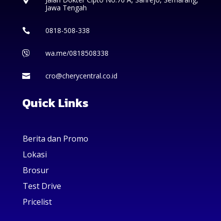
Jawa Tengah
0818-508-338

wa.me/0818508338

cro@cherycentral.co.id

Quick Links
Berita dan Promo
Lokasi
Brosur
Test Drive
Pricelist