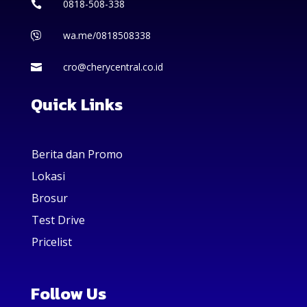
0818-508-338

wa.me/0818508338

cro@cherycentral.co.id

Quick Links
Berita dan Promo
Lokasi
Brosur
Test Drive
Pricelist
Follow Us