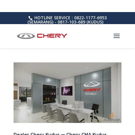
HOTLINE SERVICE : 0822-1177-6953
(SEMARANG) - 0817-103-689 (KUDUS)
Dealer Chery Kudus — Chery CMA Kudus