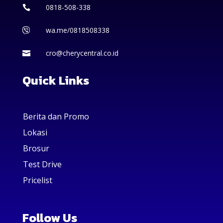
0818-508-338

wa.me/0818508338

cro@cherycentral.co.id

Quick Links
Berita dan Promo
Lokasi
Brosur
Test Drive
Pricelist
Follow Us