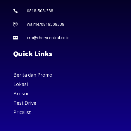
0818-508-338

wa.me/0818508338

cro@cherycentral.co.id

Quick Links
Berita dan Promo
Lokasi
Brosur
Test Drive
Pricelist