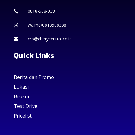
0818-508-338

wa.me/0818508338

cro@cherycentral.co.id

Quick Links
Berita dan Promo
Lokasi
Brosur
Test Drive
Pricelist