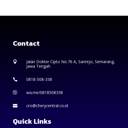
Contact
Jalan Dokter Cipto No.76 A, Sarirejo, Semarang,

Jawa Tengah
0818-508-338

wa.me/0818508338

cro@cherycentral.co.id

Quick Links