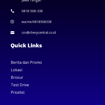
Jawa Tengah
0818-508-338

wa.me/0818508338

cro@cherycentral.co.id

Quick Links
Berita dan Promo
Lokasi
Brosur
Test Drive
Pricelist