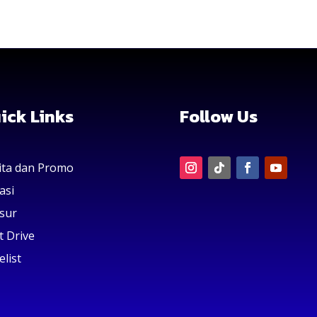
ick Links
Follow Us
ita dan Promo
asi
sur
t Drive
elist