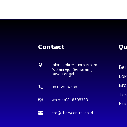
Contact
Qu
Jalan Dokter Cipto No.76

Ber
A, Sarirejo, Semarang,
Jawa Tengah
Lok
Bro
0818-508-338

Tes
wa.me/0818508338

Pric
cro@cherycentral.co.id
