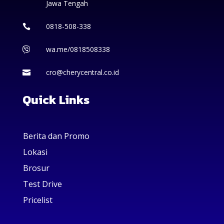
Jawa Tengah
0818-508-338

wa.me/0818508338

cro@cherycentral.co.id

Quick Links
Berita dan Promo
Lokasi
Brosur
Test Drive
Pricelist