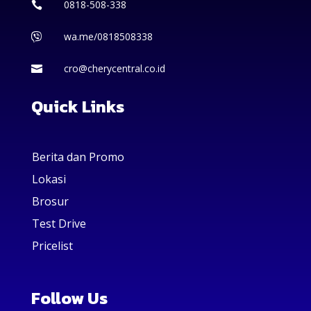
0818-508-338

wa.me/0818508338

cro@cherycentral.co.id

Quick Links
Berita dan Promo
Lokasi
Brosur
Test Drive
Pricelist
Follow Us