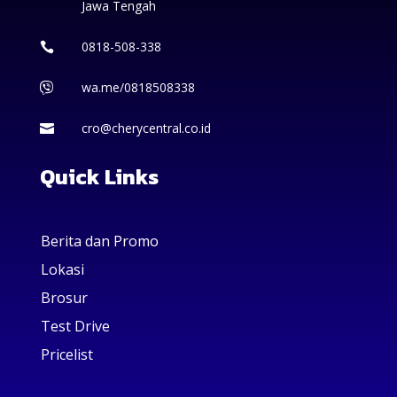
Jawa Tengah
0818-508-338

wa.me/0818508338

cro@cherycentral.co.id

Quick Links
Berita dan Promo
Lokasi
Brosur
Test Drive
Pricelist