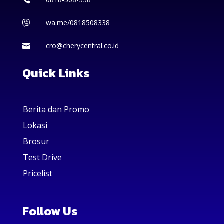
wa.me/0818508338

cro@cherycentral.co.id

Quick Links
Berita dan Promo
Lokasi
Brosur
Test Drive
Pricelist
Follow Us