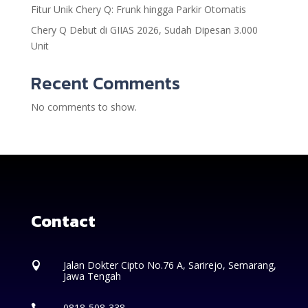
Fitur Unik Chery Q: Frunk hingga Parkir Otomatis
Chery Q Debut di GIIAS 2026, Sudah Dipesan 3.000
Unit
Recent Comments
No comments to show.
Contact
Jalan Dokter Cipto No.76 A, Sarirejo, Semarang,

Jawa Tengah
0818-508-338
