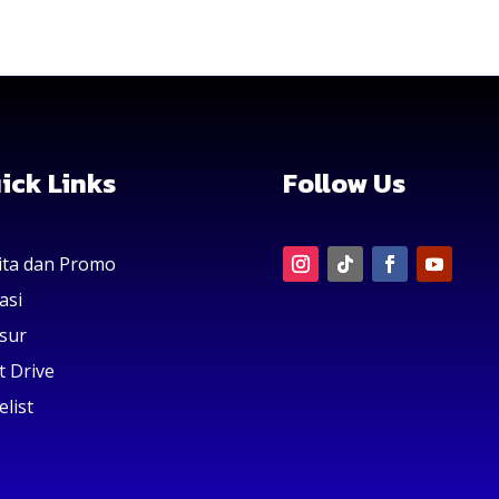
ick Links
Follow Us
ita dan Promo
asi
sur
t Drive
elist