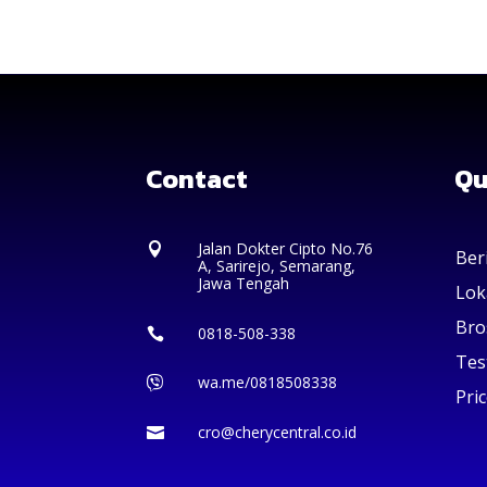
Contact
Qu
Jalan Dokter Cipto No.76

Ber
A, Sarirejo, Semarang,
Jawa Tengah
Lok
Bro
0818-508-338

Tes
wa.me/0818508338

Pric
cro@cherycentral.co.id
