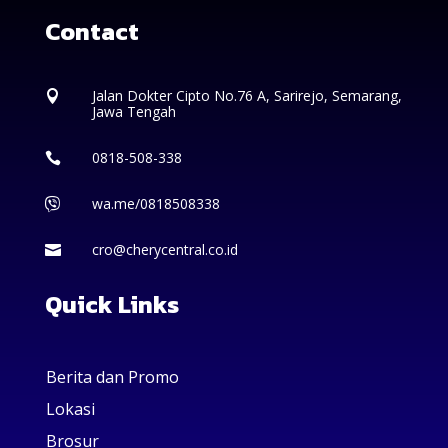
Contact
Jalan Dokter Cipto No.76 A, Sarirejo, Semarang,

Jawa Tengah
0818-508-338

wa.me/0818508338

cro@cherycentral.co.id

Quick Links
Berita dan Promo
Lokasi
Brosur