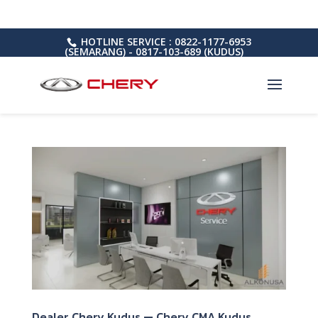
HOTLINE SERVICE : 0822-1177-6953
(SEMARANG) - 0817-103-689 (KUDUS)
Dealer Chery Kudus — Chery CMA Kudus