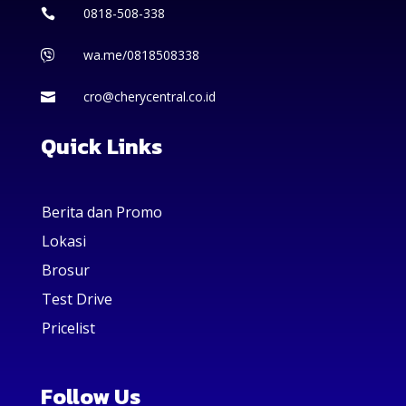
0818-508-338

wa.me/0818508338

cro@cherycentral.co.id

Quick Links
Berita dan Promo
Lokasi
Brosur
Test Drive
Pricelist
Follow Us