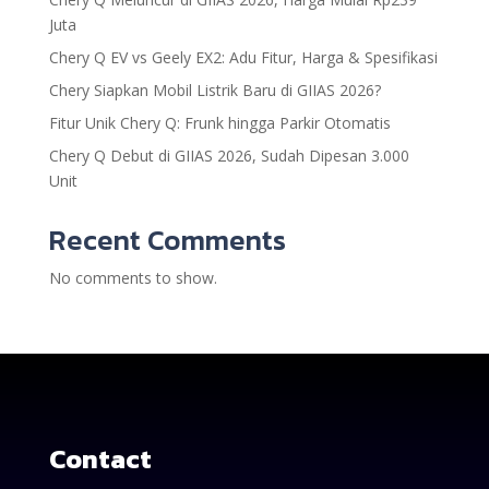
Juta
Chery Q EV vs Geely EX2: Adu Fitur, Harga & Spesifikasi
Chery Siapkan Mobil Listrik Baru di GIIAS 2026?
Fitur Unik Chery Q: Frunk hingga Parkir Otomatis
Chery Q Debut di GIIAS 2026, Sudah Dipesan 3.000
Unit
Recent Comments
No comments to show.
Contact