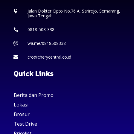
Jalan Dokter Cipto No.76 A, Sarirejo, Semarang,

Jawa Tengah
0818-508-338

wa.me/0818508338

cro@cherycentral.co.id

Quick Links
Berita dan Promo
Lokasi
Brosur
Test Drive
Pricelist