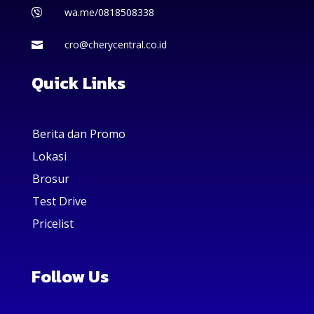
wa.me/0818508338

cro@cherycentral.co.id

Quick Links
Berita dan Promo
Lokasi
Brosur
Test Drive
Pricelist
Follow Us