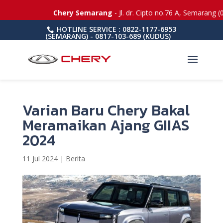
Chery Semarang
- Jl. dr. Cipto no.76 A, Semarang (
HOTLINE SERVICE : 0822-1177-6953
(SEMARANG) - 0817-103-689 (KUDUS)
Varian Baru Chery Bakal
Meramaikan Ajang GIIAS
2024
11 Jul 2024
|
Berita