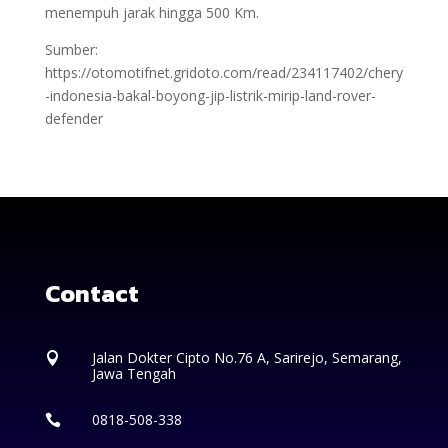
menempuh jarak hingga 500 Km.
Sumber:
https://otomotifnet.gridoto.com/read/234117402/chery
-indonesia-bakal-boyong-jip-listrik-mirip-land-rover-
defender
Contact
Jalan Dokter Cipto No.76 A, Sarirejo, Semarang,

Jawa Tengah
0818-508-338
