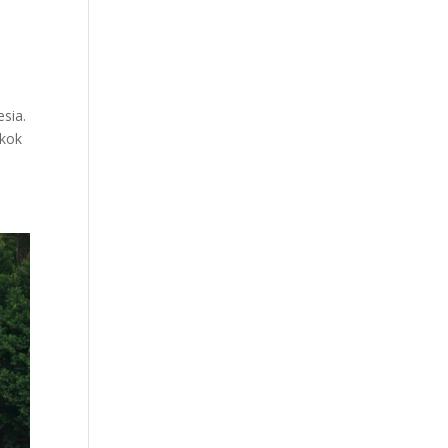
esia.
gkok