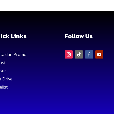
ick Links
Follow Us
ita dan Promo
asi
sur
t Drive
elist