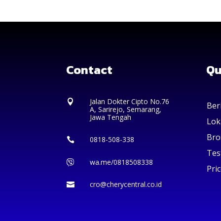
Contact
Qu
Jalan Dokter Cipto No.76

Ber
A, Sarirejo, Semarang,
Jawa Tengah
Lok
Bro
0818-508-338

Tes
wa.me/0818508338

Pric
cro@cherycentral.co.id
