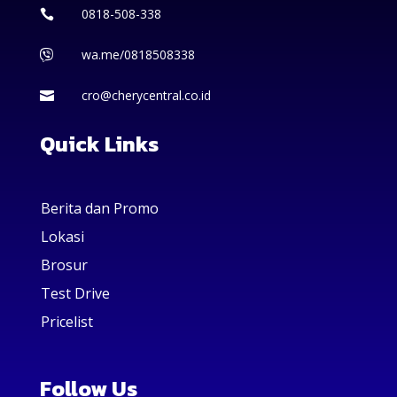
0818-508-338

wa.me/0818508338

cro@cherycentral.co.id

Quick Links
Berita dan Promo
Lokasi
Brosur
Test Drive
Pricelist
Follow Us