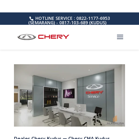
HOTLINE SERVICE : 0822-1177-6953
(SEMARANG) - 0817-103-689 (KUDUS)
Dealer Chery Kudus — Chery CMA Kudus