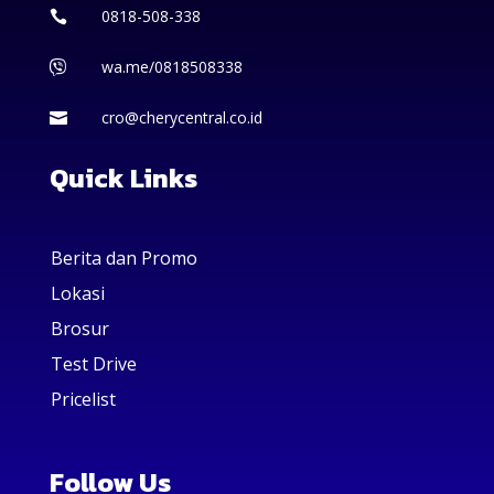
0818-508-338

wa.me/0818508338

cro@cherycentral.co.id

Quick Links
Berita dan Promo
Lokasi
Brosur
Test Drive
Pricelist
Follow Us