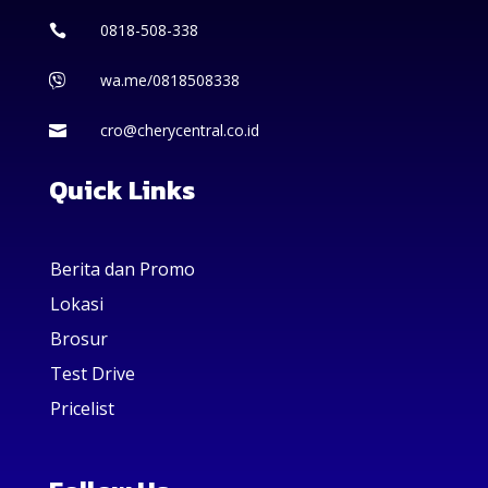
0818-508-338

wa.me/0818508338

cro@cherycentral.co.id

Quick Links
Berita dan Promo
Lokasi
Brosur
Test Drive
Pricelist