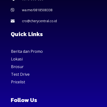
wa.me/0818508338

cro@cherycentral.co.id

Quick Links
Berita dan Promo
Lokasi
Brosur
Test Drive
Pricelist
Follow Us