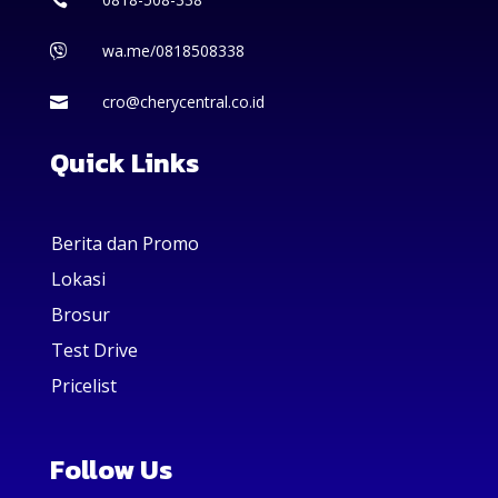
wa.me/0818508338

cro@cherycentral.co.id

Quick Links
Berita dan Promo
Lokasi
Brosur
Test Drive
Pricelist
Follow Us