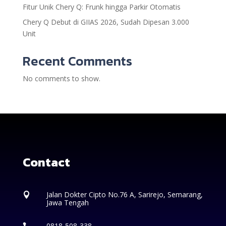
Fitur Unik Chery Q: Frunk hingga Parkir Otomatis
Chery Q Debut di GIIAS 2026, Sudah Dipesan 3.000
Unit
Recent Comments
No comments to show.
Contact
Jalan Dokter Cipto No.76 A, Sarirejo, Semarang,

Jawa Tengah
0818-508-338
