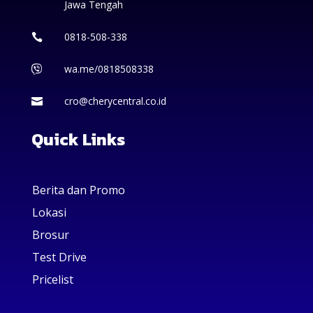
Jawa Tengah
0818-508-338

wa.me/0818508338

cro@cherycentral.co.id

Quick Links
Berita dan Promo
Lokasi
Brosur
Test Drive
Pricelist