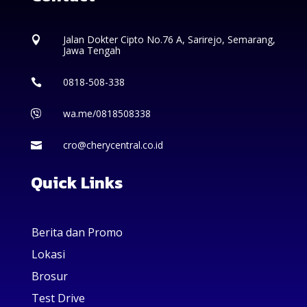
Jalan Dokter Cipto No.76 A, Sarirejo, Semarang,

Jawa Tengah
0818-508-338

wa.me/0818508338

cro@cherycentral.co.id

Quick Links
Berita dan Promo
Lokasi
Brosur
Test Drive