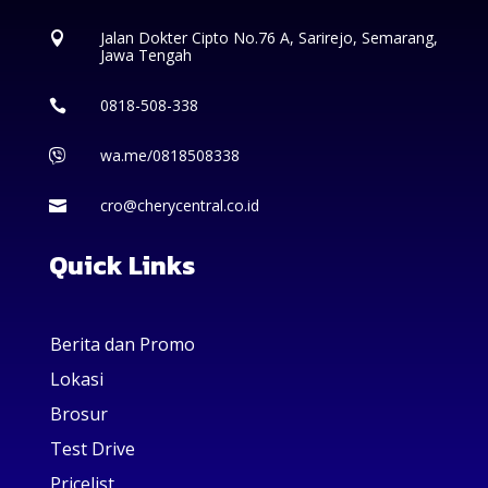
Jalan Dokter Cipto No.76 A, Sarirejo, Semarang,

Jawa Tengah
0818-508-338

wa.me/0818508338

cro@cherycentral.co.id

Quick Links
Berita dan Promo
Lokasi
Brosur
Test Drive
Pricelist