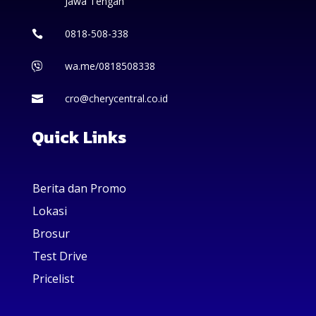
Jawa Tengah
0818-508-338

wa.me/0818508338

cro@cherycentral.co.id

Quick Links
Berita dan Promo
Lokasi
Brosur
Test Drive
Pricelist