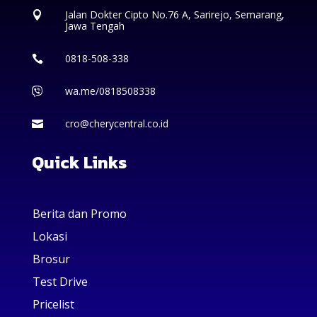
Jalan Dokter Cipto No.76 A, Sarirejo, Semarang,

Jawa Tengah
0818-508-338

wa.me/0818508338

cro@cherycentral.co.id

Quick Links
Berita dan Promo
Lokasi
Brosur
Test Drive
Pricelist