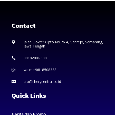
Contact
Jalan Dokter Cipto No.76 A, Sarirejo, Semarang,

Jawa Tengah
0818-508-338

wa.me/0818508338

cro@cherycentral.co.id

Quick Links
Berita dan Promo