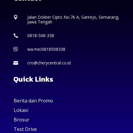
Jalan Dokter Cipto No.76 A, Sarirejo, Semarang,

Jawa Tengah
0818-508-338

wa.me/0818508338

cro@cherycentral.co.id

Quick Links
Berita dan Promo
Lokasi
Brosur
Test Drive