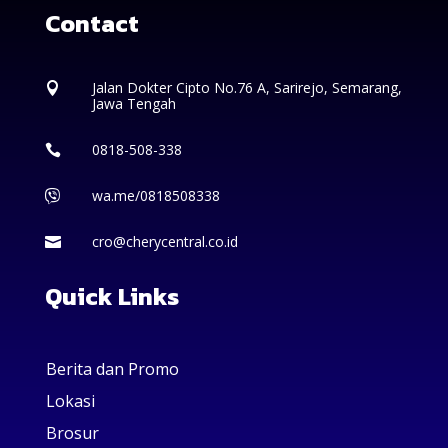
Contact
Jalan Dokter Cipto No.76 A, Sarirejo, Semarang,

Jawa Tengah
0818-508-338

wa.me/0818508338

cro@cherycentral.co.id

Quick Links
Berita dan Promo
Lokasi
Brosur